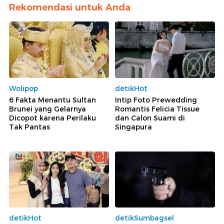
Rekomendasi untuk Anda
Wolipop
detikHot
6 Fakta Menantu Sultan
Intip Foto Prewedding
Brunei yang Gelarnya
Romantis Felicia Tissue
Dicopot karena Perilaku
dan Calon Suami di
Tak Pantas
Singapura
detikHot
detikSumbagsel