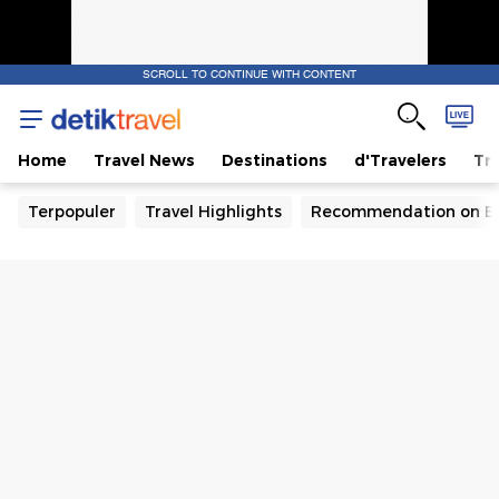
SCROLL TO CONTINUE WITH CONTENT
Home
Travel News
Destinations
d'Travelers
Tra
Terpopuler
Travel Highlights
Recommendation on B