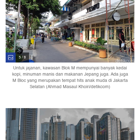
5 / 8
Untuk jajanan, kawasan Blok M mempunyai banyak kedai
kopi, minuman manis dan makanan Jepang juga. Ada juga
M Bloc yang merupakan tempat hits anak muda di Jakarta
Selatan (Ahmad Masaul Khoiri/detikcom)