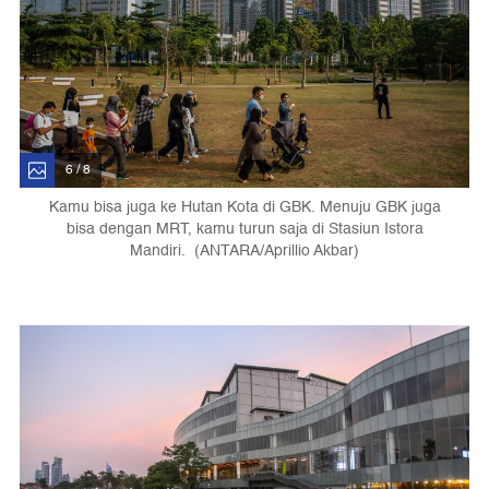
6 / 8
Kamu bisa juga ke Hutan Kota di GBK. Menuju GBK juga
bisa dengan MRT, kamu turun saja di Stasiun Istora
Mandiri. (ANTARA/Aprillio Akbar)