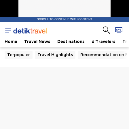
SCROLL TO CONTINUE WITH CONTENT
Home
Travel News
Destinations
d'Travelers
Tra
Terpopuler
Travel Highlights
Recommendation on B