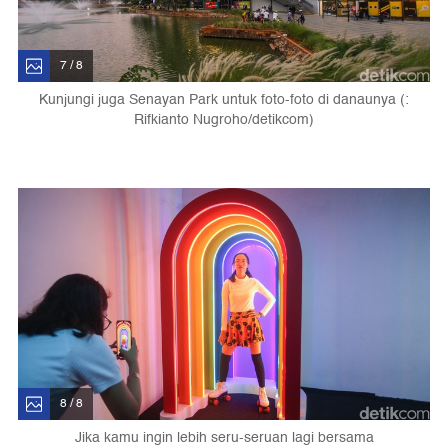
7 / 8
Kunjungi juga Senayan Park untuk foto-foto di danaunya (:
Rifkianto Nugroho/detikcom)
8 / 8
Jika kamu ingin lebih seru-seruan lagi bersama