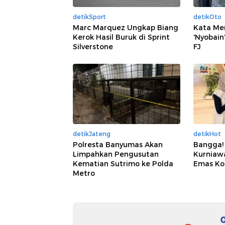
detikSport
detikOto
Marc Marquez Ungkap Biang
Kata Me
Kerok Hasil Buruk di Sprint
'Nyobain
Silverstone
FJ
detikJateng
detikHot
Polresta Banyumas Akan
Bangga!
Limpahkan Pengusutan
Kurniaw
Kematian Sutrimo ke Polda
Emas Ko
Metro