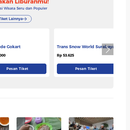
akan Liburanmu!
 Wisata Seru dan Populer
Tiket Lainnya
de Gokart
Trans Snow World Surabaya
000
Rp 53.625
Pesan Tiket
Pesan Tiket
T
Rp