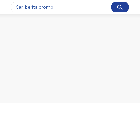
Cancel
Yang sedang ramai dicari
#1
ketik
#2
bromo
#3
streaming motogp
#4
prabowo
#5
data live draw sgp
Promoted
Terakhir yang dicari
Loading...