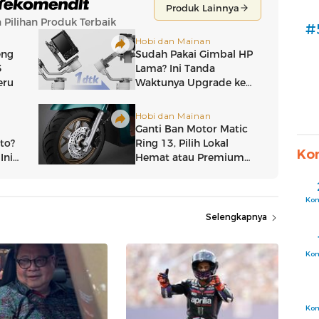
#
Ko
Ko
Selengkapnya
Ko
Ko