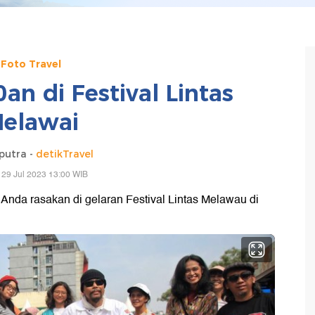
Foto Travel
an di Festival Lintas
elawai
putra -
detikTravel
 29 Jul 2023 13:00 WIB
Anda rasakan di gelaran Festival Lintas Melawau di