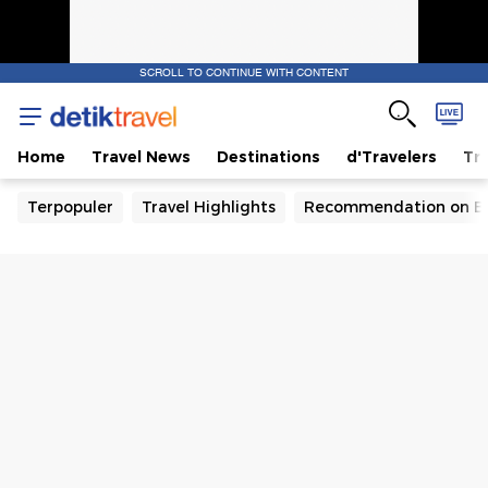
SCROLL TO CONTINUE WITH CONTENT
Home
Travel News
Destinations
d'Travelers
Tra
Terpopuler
Travel Highlights
Recommendation on B