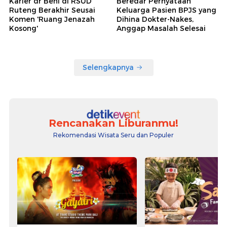
Karier dr Beni di RSUD
Beredar Pernyataan
Ruteng Berakhir Seusai
Keluarga Pasien BPJS yang
Komen 'Ruang Jenazah
Dihina Dokter-Nakes,
Kosong'
Anggap Masalah Selesai
Selengkapnya
Rencanakan Liburanmu!
Rekomendasi Wisata Seru dan Populer