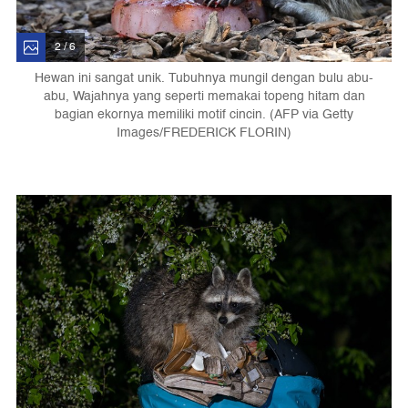
2 / 6
Hewan ini sangat unik. Tubuhnya mungil dengan bulu abu-
abu, Wajahnya yang seperti memakai topeng hitam dan
bagian ekornya memiliki motif cincin. (AFP via Getty
Images/FREDERICK FLORIN)