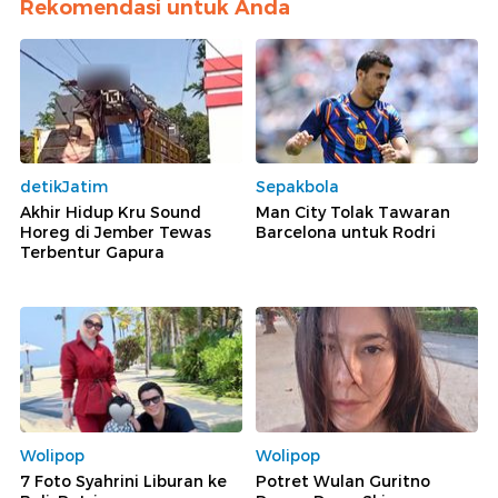
Rekomendasi untuk Anda
detikJatim
Sepakbola
Akhir Hidup Kru Sound
Man City Tolak Tawaran
Horeg di Jember Tewas
Barcelona untuk Rodri
Terbentur Gapura
Wolipop
Wolipop
7 Foto Syahrini Liburan ke
Potret Wulan Guritno