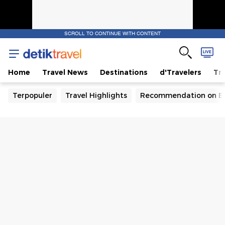
SCROLL TO CONTINUE WITH CONTENT
Home
Travel News
Destinations
d'Travelers
Tra
Terpopuler
Travel Highlights
Recommendation on B