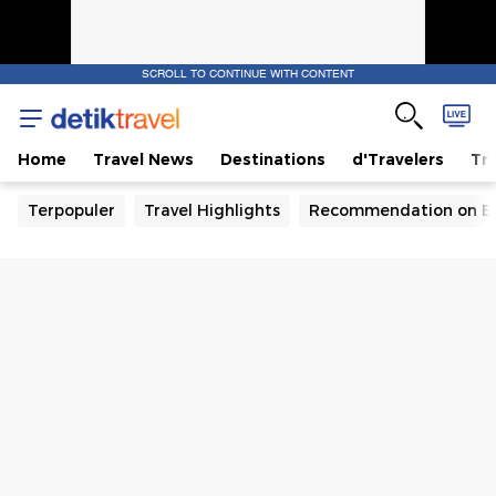
SCROLL TO CONTINUE WITH CONTENT
Home
Travel News
Destinations
d'Travelers
Tra
Terpopuler
Travel Highlights
Recommendation on B