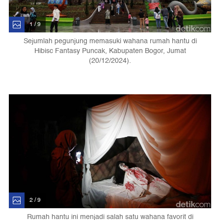
1 / 9
Sejumlah pegunjung memasuki wahana rumah hantu di
Hibisc Fantasy Puncak, Kabupaten Bogor, Jumat
(20/12/2024).
2 / 9
Rumah hantu ini menjadi salah satu wahana favorit di