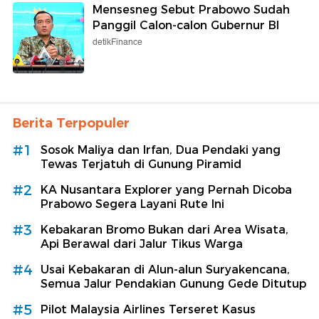
Mensesneg Sebut Prabowo Sudah
Panggil Calon-calon Gubernur BI
detikFinance
Berita Terpopuler
#1
Sosok Maliya dan Irfan, Dua Pendaki yang
Tewas Terjatuh di Gunung Piramid
#2
KA Nusantara Explorer yang Pernah Dicoba
Prabowo Segera Layani Rute Ini
#3
Kebakaran Bromo Bukan dari Area Wisata,
Api Berawal dari Jalur Tikus Warga
#4
Usai Kebakaran di Alun-alun Suryakencana,
Semua Jalur Pendakian Gunung Gede Ditutup
#5
Pilot Malaysia Airlines Terseret Kasus