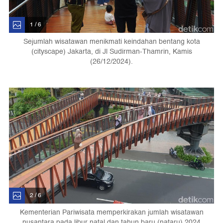
1 / 6
Sejumlah wisatawan menikmati keindahan bentang kota
(cityscape) Jakarta, di Jl Sudirman-Thamrin, Kamis
(26/12/2024).
2 / 6
Kementerian Pariwisata memperkirakan jumlah wisatawan
nusantara pada libur natal dan tahun baru (nataru) 2024