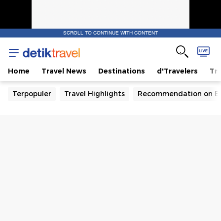
SCROLL TO CONTINUE WITH CONTENT
Home
Travel News
Destinations
d'Travelers
Tra
Terpopuler
Travel Highlights
Recommendation on B