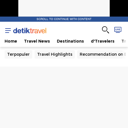
SCROLL TO CONTINUE WITH CONTENT
Home
Travel News
Destinations
d'Travelers
Tra
Terpopuler
Travel Highlights
Recommendation on B