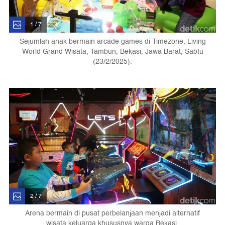
1 / 7
Sejumlah anak bermain arcade games di Timezone, Living
World Grand Wisata, Tambun, Bekasi, Jawa Barat, Sabtu
(23/2/2025).
2 / 7
Arena bermain di pusat perbelanjaan menjadi alternatif
wisata keluarga khususnya warga Bekasi.