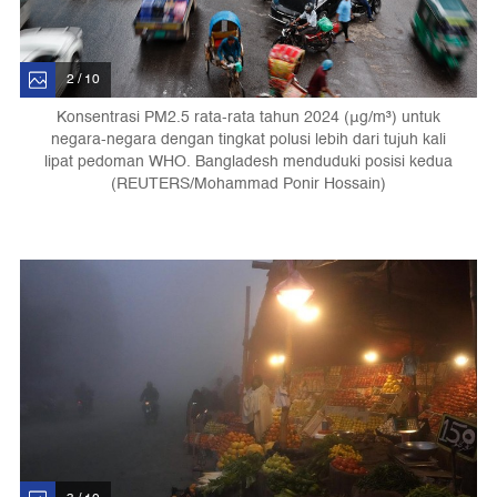
2 / 10
Konsentrasi PM2.5 rata-rata tahun 2024 (μg/m³) untuk
negara-negara dengan tingkat polusi lebih dari tujuh kali
lipat pedoman WHO. Bangladesh menduduki posisi kedua
(REUTERS/Mohammad Ponir Hossain)