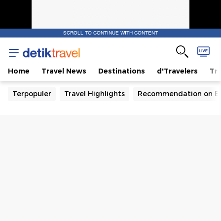
SCROLL TO CONTINUE WITH CONTENT
Home
Travel News
Destinations
d'Travelers
Tra
Terpopuler
Travel Highlights
Recommendation on B