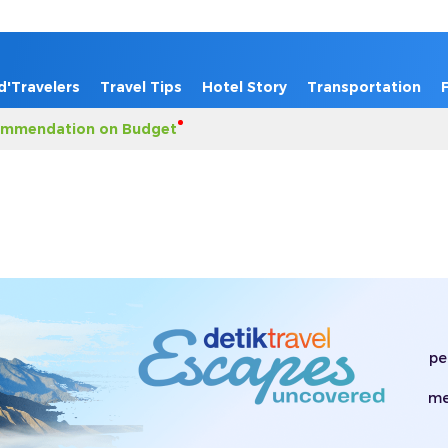
d'Travelers
Travel Tips
Hotel Story
Transportation
mmendation on Budget
pe
me