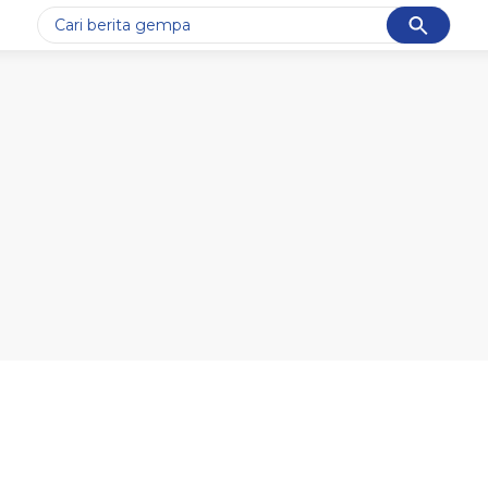
Cancel
Yang sedang ramai dicari
#1
gempa hari ini
#2
gempa
#3
prabowo
#4
iran
#5
demo
Promoted
Terakhir yang dicari
Loading...