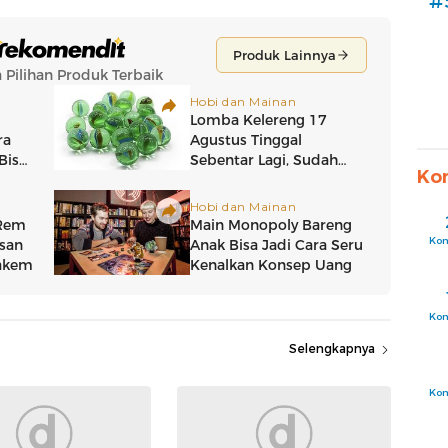
#
Ko
Ko
Ko
Selengkapnya
Ko