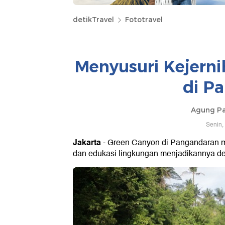
detikTravel
Fototravel
Menyusuri Kejern
di P
Agung P
Senin,
Jakarta
- Green Canyon di Pangandaran m
dan edukasi lingkungan menjadikannya de