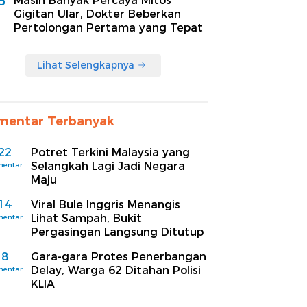
5
Masih Banyak Percaya Mitos
Gigitan Ular, Dokter Beberkan
Pertolongan Pertama yang Tepat
Lihat Selengkapnya
mentar Terbanyak
22
Potret Terkini Malaysia yang
Selangkah Lagi Jadi Negara
mentar
Maju
14
Viral Bule Inggris Menangis
Lihat Sampah, Bukit
mentar
Pergasingan Langsung Ditutup
8
Gara-gara Protes Penerbangan
Delay, Warga 62 Ditahan Polisi
mentar
KLIA