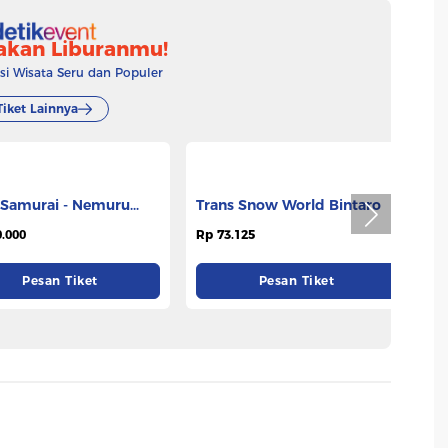
akan Liburanmu!
 Wisata Seru dan Populer
Tiket Lainnya
e Samurai - Nemuru
Trans Snow World Bintaro
S
 Ciputat
.000
Rp 73.125
Rp
Pesan Tiket
Pesan Tiket