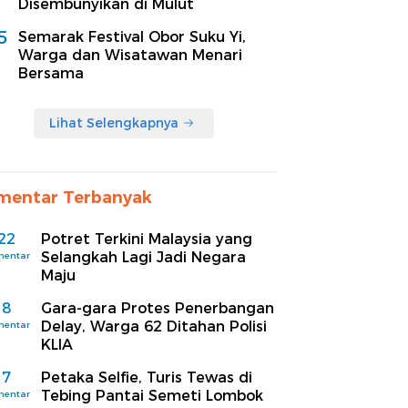
Disembunyikan di Mulut
5
Semarak Festival Obor Suku Yi,
Warga dan Wisatawan Menari
Bersama
Lihat Selengkapnya
mentar Terbanyak
22
Potret Terkini Malaysia yang
Selangkah Lagi Jadi Negara
mentar
Maju
8
Gara-gara Protes Penerbangan
Delay, Warga 62 Ditahan Polisi
mentar
KLIA
7
Petaka Selfie, Turis Tewas di
Tebing Pantai Semeti Lombok
mentar