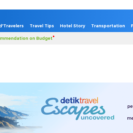
d'Travelers
Travel Tips
Hotel Story
Transportation
mmendation on Budget
pe
me