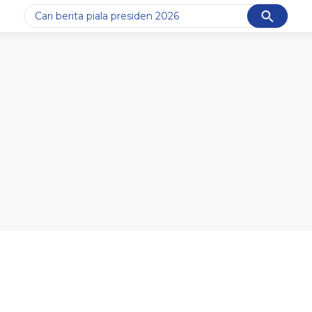
Cancel
Yang sedang ramai dicari
#1
data live draw sgp
#2
piala presiden 2026
#3
prabowo
#4
iran
#5
gempa hari ini
Promoted
Terakhir yang dicari
Loading...