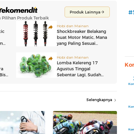
#
Ko
Ko
Selengkapnya
Ko
Ko