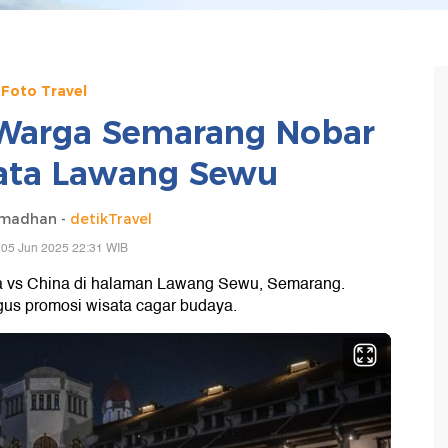
Foto Travel
Warga Semarang Nobar
sata Lawang Sewu
amadhan -
detikTravel
 05 Jun 2025 22:31 WIB
ia vs China di halaman Lawang Sewu, Semarang.
igus promosi wisata cagar budaya.