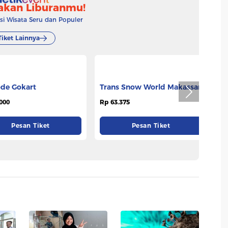
akan Liburanmu!
 Wisata Seru dan Populer
Tiket Lainnya
Trans Snow World Makassar
Li
de Gokart
Ho
Rp 63.375
Rp
000
Pesan Tiket
Pesan Tiket