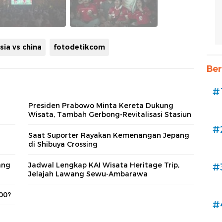
sia vs china
fotodetikcom
Ber
#
u
Presiden Prabowo Minta Kereta Dukung
Wisata, Tambah Gerbong-Revitalisasi Stasiun
#
Saat Suporter Rayakan Kemenangan Jepang
di Shibuya Crossing
ang
Jadwal Lengkap KAI Wisata Heritage Trip,
#
Jelajah Lawang Sewu-Ambarawa
00?
#