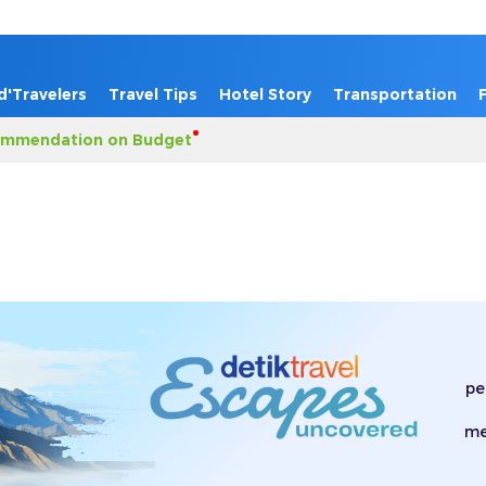
d'Travelers
Travel Tips
Hotel Story
Transportation
mmendation on Budget
pe
me