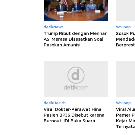
detikNews
Wolipop
Trump Ribut dengan Menhan
Sosok Pu
AS, Merasa Disesatkan Soal
Mendadak
Pasokan Amunisi
Berprest
detikHealth
Wolipop
Viral Dokter-Perawat Hina
Viral Al
Pasien BPJS Disebut karena
Pamer P
Burnout, IDI Buka Suara
Kejar Mi
Ternyat