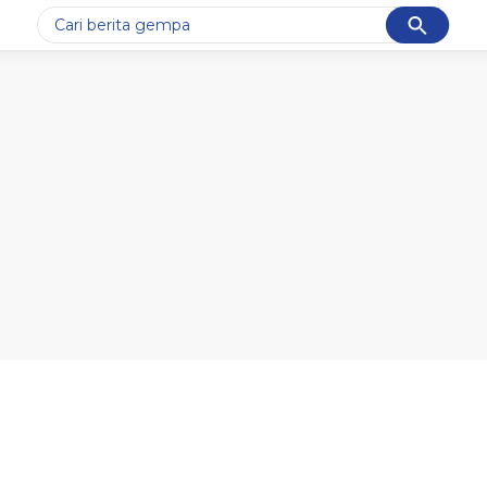
Cancel
Yang sedang ramai dicari
#1
gempa hari ini
#2
gempa
#3
prabowo
#4
iran
#5
demo
Promoted
Terakhir yang dicari
Loading...