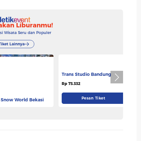
akan Liburanmu!
 Wisata Seru dan Populer
Tiket Lainnya
 Snow World Bekasi
Trans Studio Bandung
T
625
Rp 73.332
Rp
Pesan Tiket
Pesan Tiket