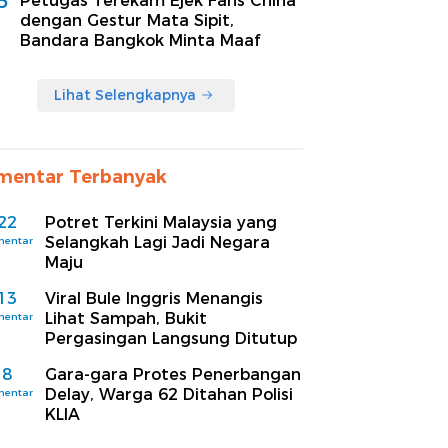
5
Petugas Terekam Ejek Fans China
dengan Gestur Mata Sipit,
Bandara Bangkok Minta Maaf
Lihat Selengkapnya
mentar Terbanyak
22
Potret Terkini Malaysia yang
Selangkah Lagi Jadi Negara
mentar
Maju
13
Viral Bule Inggris Menangis
Lihat Sampah, Bukit
mentar
Pergasingan Langsung Ditutup
8
Gara-gara Protes Penerbangan
Delay, Warga 62 Ditahan Polisi
mentar
KLIA