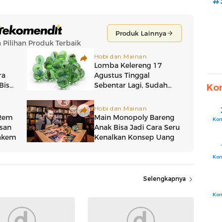
#
Ko
Ko
Ko
Selengkapnya
Ko