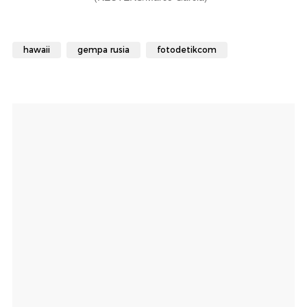
hawaii
gempa rusia
fotodetikcom