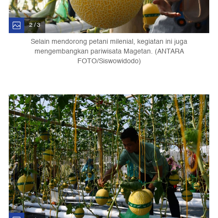
2 / 3
Selain mendorong petani milenial, kegiatan ini juga
mengembangkan pariwisata Magetan. (ANTARA
FOTO/Siswowidodo)