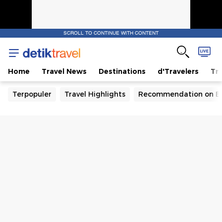
SCROLL TO CONTINUE WITH CONTENT
Home
Travel News
Destinations
d'Travelers
Tra
Terpopuler
Travel Highlights
Recommendation on B