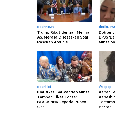
detikNews
detikNew
Trump Ribut dengan Menhan
Dokter y
AS, Merasa Disesatkan Soal
BPJS 'Ba
Pasokan Amunisi
Minta M
detikHot
Wolipop
Klarifikasi Sarwendah Minta
Kabar Te
Tambah Tiket Konser
Kaneshir
BLACKPINK kepada Ruben
Tertampa
Onsu
Bertani