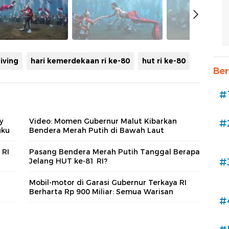
diving
hari kemerdekaan ri ke-80
hut ri ke-80
Ber
#
y
Video: Momen Gubernur Malut Kibarkan
#
uku
Bendera Merah Putih di Bawah Laut
 RI
Pasang Bendera Merah Putih Tanggal Berapa
#
Jelang HUT ke-81 RI?
Mobil-motor di Garasi Gubernur Terkaya RI
Berharta Rp 900 Miliar: Semua Warisan
#