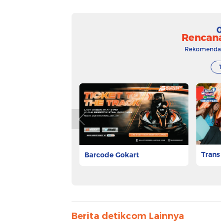
Rencan
Rekomendasi
Trans
Barcode Gokart
Rp 106
Rp 65.000
Pesan Tiket
Berita detikcom Lainnya