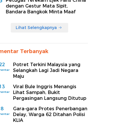
5
Petugas Terekam Ejek Fans China
dengan Gestur Mata Sipit,
Bandara Bangkok Minta Maaf
Lihat Selengkapnya
mentar Terbanyak
22
Potret Terkini Malaysia yang
Selangkah Lagi Jadi Negara
mentar
Maju
13
Viral Bule Inggris Menangis
Lihat Sampah, Bukit
mentar
Pergasingan Langsung Ditutup
8
Gara-gara Protes Penerbangan
Delay, Warga 62 Ditahan Polisi
mentar
KLIA