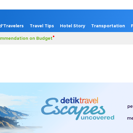
d'Travelers
Travel Tips
Hotel Story
Transportation
mmendation on Budget
pe
me