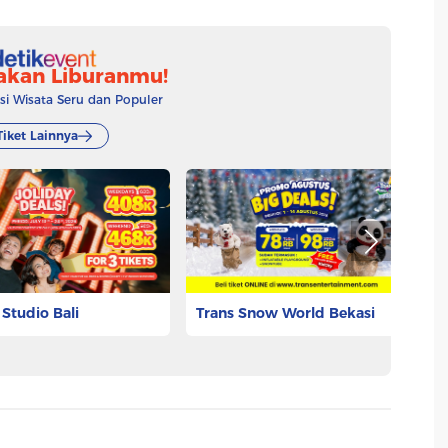
akan Liburanmu!
 Wisata Seru dan Populer
Tiket Lainnya
 Studio Bali
Trans Snow World Bekasi
Li
Ho
.275
Rp 53.625
Rp
Pesan Tiket
Pesan Tiket