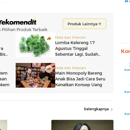
#
Ko
Ko
Ko
Selengkapnya
Ko