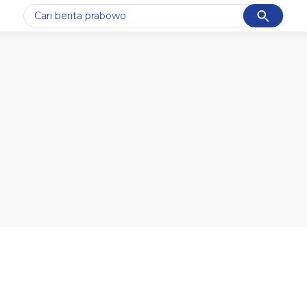
Cancel
Yang sedang ramai dicari
#1
gempa hari ini
#2
gempa
#3
prabowo
#4
iran
#5
demo
Promoted
Terakhir yang dicari
Loading...