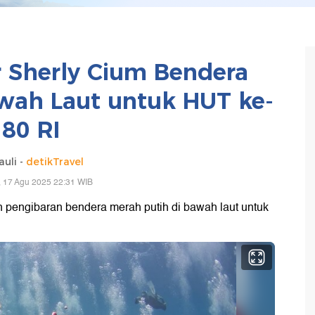
 Sherly Cium Bendera
wah Laut untuk HUT ke-
80 RI
uli -
detikTravel
 17 Agu 2025 22:31 WIB
 pengibaran bendera merah putih di bawah laut untuk