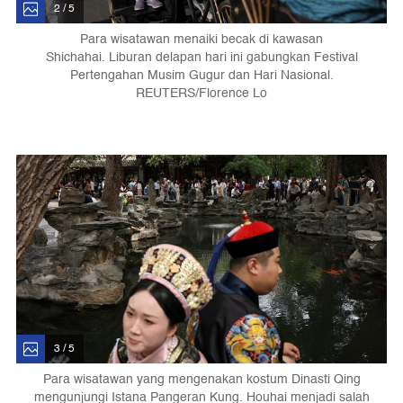
2 / 5
Para wisatawan menaiki becak di kawasan
Shichahai. Liburan delapan hari ini gabungkan Festival
Pertengahan Musim Gugur dan Hari Nasional.
REUTERS/Florence Lo
3 / 5
Para wisatawan yang mengenakan kostum Dinasti Qing
mengunjungi Istana Pangeran Kung. Houhai menjadi salah