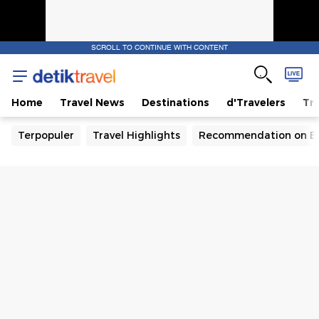
SCROLL TO CONTINUE WITH CONTENT
Home
Travel News
Destinations
d'Travelers
Tra
Terpopuler
Travel Highlights
Recommendation on B