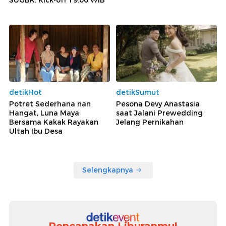
SUGBK: Kick-off 19.00 WIB
detikHot
detikSumut
Potret Sederhana nan
Pesona Devy Anastasia
Hangat, Luna Maya
saat Jalani Prewedding
Bersama Kakak Rayakan
Jelang Pernikahan
Ultah Ibu Desa
Selengkapnya
Rencanakan Liburanmu!