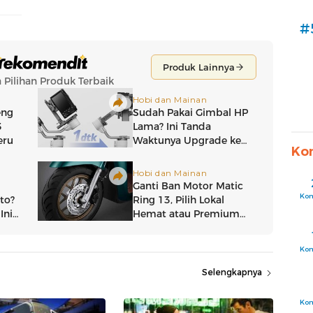
#
Ko
Ko
Ko
Selengkapnya
Ko