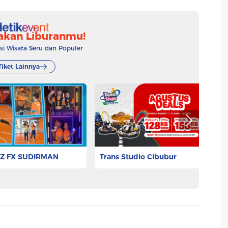
akan Liburanmu!
 Wisata Seru dan Populer
Tiket Lainnya
Z FX SUDIRMAN
Trans Studio Cibubur
T
.000
Rp 73.332
Rp
Pesan Tiket
Pesan Tiket