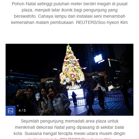
Pohon Natal setinggi puluhan meter berdiri megah di pusat
plaza, menjadi latar ikonik bagi pengunjung yang
berswafoto. Cahaya lampu dan instalasi seni menambah
kemeriahan malam pembukaan. REUTERS/Soo-hyeon Kim
4 / 5
Sejumlah pengunjung memadati area plaza untuk
menikmati dekorasi Natal yang dipasang di sekitar balai
kota. Suasana hangat tercipta meski udara musim dingin