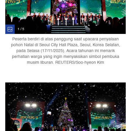
1 / 5
Peserta berdiri di atas panggung saat upacara penyalaan
pohon Natal di Seoul City Hall Plaza, Seoul, Korea Selatan,
pada Selasa (17/11/2025). Acara tahunan ini menarik
perhatian warga yang ingin menyaksikan simbol pembuka
musim liburan. REUTERS/Soo-hyeon Kim