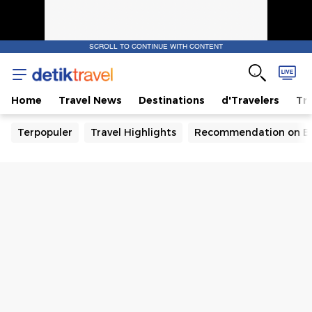
SCROLL TO CONTINUE WITH CONTENT
Home
Travel News
Destinations
d'Travelers
Tra
Terpopuler
Travel Highlights
Recommendation on B