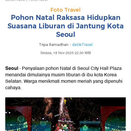
Foto Travel
Pohon Natal Raksasa Hidupkan
Suasana Liburan di Jantung Kota
Seoul
Tripa Ramadhan -
detikTravel
Selasa, 18 Nov 2025 22:30 WIB
Seoul
- Penyalaan pohon Natal di Seoul City Hall Plaza
menandai dimulainya musim liburan di ibu kota Korea
Selatan. Warga menikmati momen meriah yang dipenuhi
cahaya.