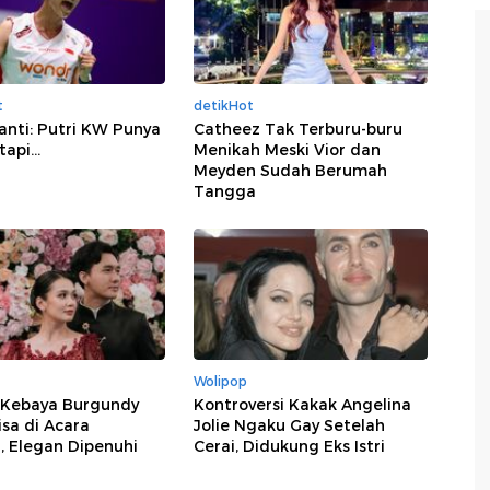
t
detikHot
anti: Putri KW Punya
Catheez Tak Terburu-buru
api...
Menikah Meski Vior dan
Meyden Sudah Berumah
Tangga
Wolipop
i Kebaya Burgundy
Kontroversi Kakak Angelina
sa di Acara
Jolie Ngaku Gay Setelah
 Elegan Dipenuhi
Cerai, Didukung Eks Istri