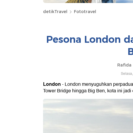
detikTravel
Fototravel
Pesona London da
B
Rafida 
Selasa,
London
- London menyuguhkan perpaduan s
Tower Bridge hingga Big Ben, kota ini jadi 