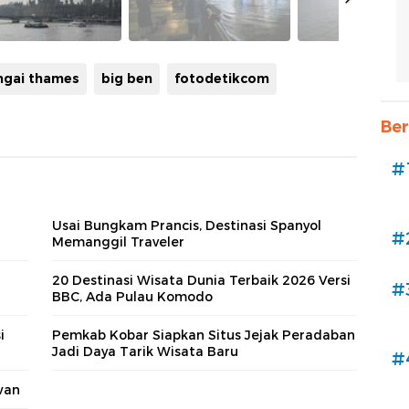
ngai thames
big ben
fotodetikcom
Ber
#
Usai Bungkam Prancis, Destinasi Spanyol
#
Memanggil Traveler
20 Destinasi Wisata Dunia Terbaik 2026 Versi
#
BBC, Ada Pulau Komodo
i
Pemkab Kobar Siapkan Situs Jejak Peradaban
Jadi Daya Tarik Wisata Baru
#
wan