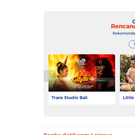
Rencan
Rekomendasi
Trans Studio Bali
Littl
Hotel
Rp 106.275
Rp 450
Pesan Tiket