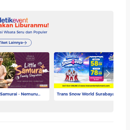
akan Liburanmu!
 Wisata Seru dan Populer
Tiket Lainnya
e Samurai - Nemuru
Trans Snow World Surabaya
T
 Ciputat
.000
Rp 53.625
Rp
Pesan Tiket
Pesan Tiket