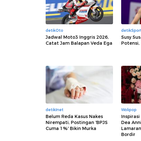
detikOto
detikSpor
Jadwal Moto3 Inggris 2026,
Susy Sus
Catat Jam Balapan Veda Ega
Potensi, t
detikInet
Wolipop
Belum Reda Kasus Nakes
Inspiras
Nirempati, Postingan 'BPJS
Dea Anni
Cuma 1%' Bikin Murka
Lamaran,
Bordir