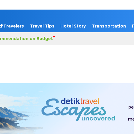
d'Travelers
Travel Tips
Hotel Story
Transportation
mmendation on Budget
pe
me