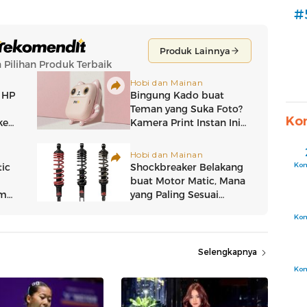
#
Ko
Ko
Ko
Selengkapnya
Ko