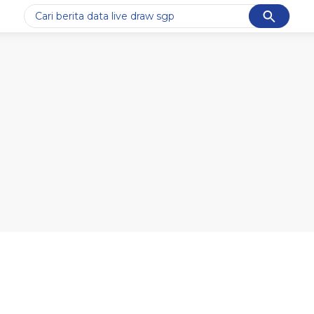
Cancel
Yang sedang ramai dicari
#1
data live draw sgp
#2
kebakaran
#3
prabowo
#4
iran
#5
gempa hari ini
Promoted
Terakhir yang dicari
Loading...