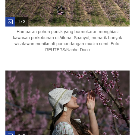
1 / 5
Hamparan pohon persik yang bermekaran menghiasi
kawasan perkebunan di Aitona, Spanyol, menarik banyak
wisatawan menikmati pemandangan musim semi. Foto:
REUTERS/Nacho Doce