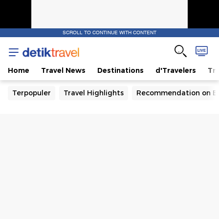
SCROLL TO CONTINUE WITH CONTENT
Home
Travel News
Destinations
d'Travelers
Tra
Terpopuler
Travel Highlights
Recommendation on B