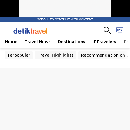
SCROLL TO CONTINUE WITH CONTENT
Home
Travel News
Destinations
d'Travelers
Tra
Terpopuler
Travel Highlights
Recommendation on B