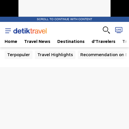
SCROLL TO CONTINUE WITH CONTENT
Home
Travel News
Destinations
d'Travelers
Tra
Terpopuler
Travel Highlights
Recommendation on B