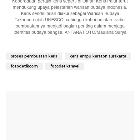
Keberadaan perajin keris seperti di Omah Keris Palur turut
mendukung upaya pelestarian warisan budaya Indonesia.
Keris sendiri telah diakui sebagai Warisan Budaya
Takbenda oleh UNESCO, sehingga keberlanjutan tradisi
pembuatannya menjadi bagian penting dalam menjaga
identitas budaya bangsa. ANTARA FOTO/Maulana Surya
proses pembuatan keris
keris empu keraton surakarta
fotodetikcom
fotodetiktravel