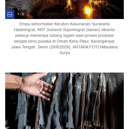
1 / 3
Empu kehormatan Keraton Kasunanan Surakarta
Hadiningrat, KRT Subandi Suponingrat (kanan) dibantu
pekerja menempa batang logam saat proses produksi
senjata keris pusaka di Omah Keris Palur, Karanganyar,
Jawa Tengah, Senin (29/6/2026). ANTARA FOTO/Maulana
Surya