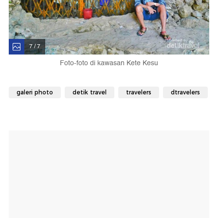
7 / 7
Foto-foto di kawasan Kete Kesu
galeri photo
detik travel
travelers
dtravelers