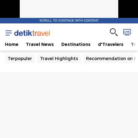
SCROLL TO CONTINUE WITH CONTENT
Home
Travel News
Destinations
d'Travelers
Tra
Terpopuler
Travel Highlights
Recommendation on B