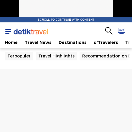
SCROLL TO CONTINUE WITH CONTENT
Home
Travel News
Destinations
d'Travelers
Tra
Terpopuler
Travel Highlights
Recommendation on B