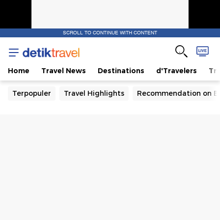
SCROLL TO CONTINUE WITH CONTENT
Home
Travel News
Destinations
d'Travelers
Tra
Terpopuler
Travel Highlights
Recommendation on B