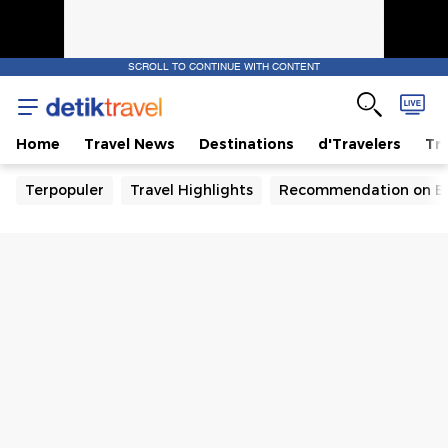
SCROLL TO CONTINUE WITH CONTENT
Home
Travel News
Destinations
d'Travelers
Tra
Terpopuler
Travel Highlights
Recommendation on B