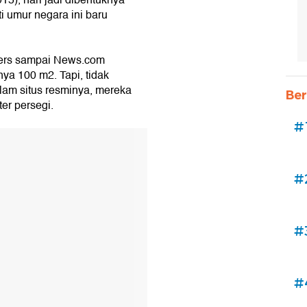
15), hari jadi dibentuknya
ti umur negara ini baru
uters sampai News.com
nya 100 m2. Tapi, tidak
am situs resminya, mereka
Ber
er persegi.
#
#
#
#