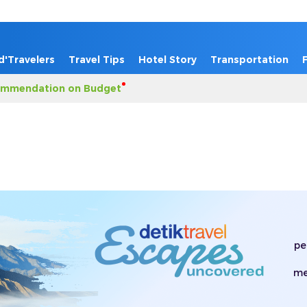
d'Travelers
Travel Tips
Hotel Story
Transportation
mmendation on Budget
pe
me