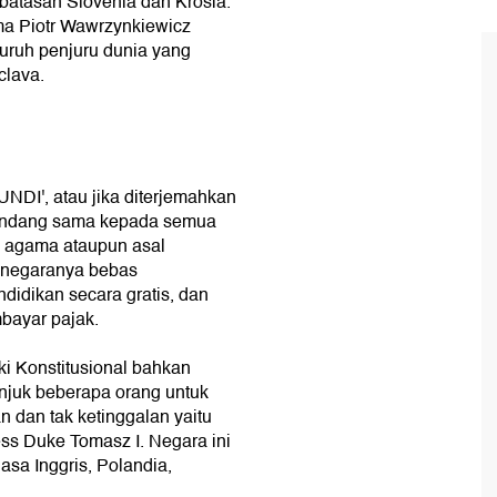
rbatasan Slovenia dan Krosia.
ma Piotr Wawrzynkiewicz
uruh penjuru dunia yang
clava.
DI', atau jika diterjemahkan
andang sama kepada semua
t, agama ataupun asal
 negaranya bebas
idikan secara gratis, dan
bayar pajak.
i Konstitusional bahkan
unjuk beberapa orang untuk
 dan tak ketinggalan yaitu
ess Duke Tomasz I. Negara ini
asa Inggris, Polandia,