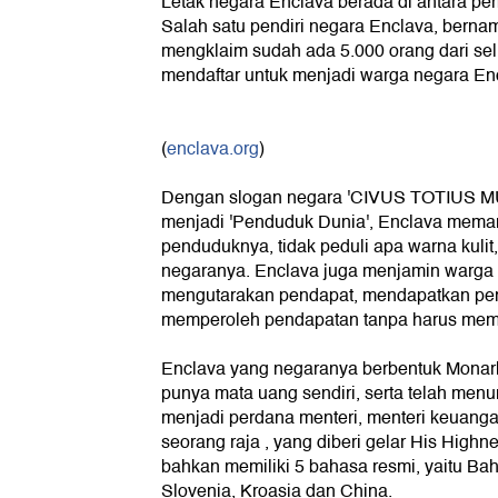
Letak negara Enclava berada di antara pe
Salah satu pendiri negara Enclava, berna
mengklaim sudah ada 5.000 orang dari sel
mendaftar untuk menjadi warga negara En
(
enclava.org
)
Dengan slogan negara 'CIVUS TOTIUS MUN
menjadi 'Penduduk Dunia', Enclava mem
penduduknya, tidak peduli apa warna kuli
negaranya. Enclava juga menjamin warga
mengutarakan pendapat, mendapatkan pend
memperoleh pendapatan tanpa harus mem
Enclava yang negaranya berbentuk Monark
punya mata uang sendiri, serta telah men
menjadi perdana menteri, menteri keuangan
seorang raja , yang diberi gelar His Highn
bahkan memiliki 5 bahasa resmi, yaitu Bah
Slovenia, Kroasia dan China.