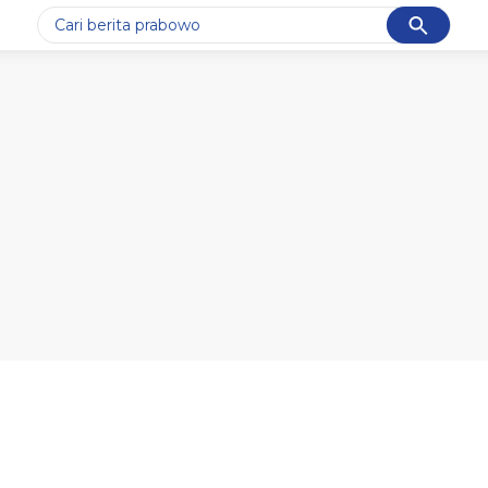
Cancel
Yang sedang ramai dicari
#1
data live draw sgp
#2
gempa hari ini
#3
prabowo
#4
iran
#5
demo
Promoted
Terakhir yang dicari
Loading...