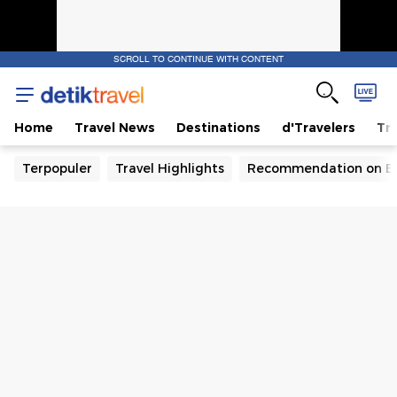
SCROLL TO CONTINUE WITH CONTENT
Home
Travel News
Destinations
d'Travelers
Tra
Terpopuler
Travel Highlights
Recommendation on B