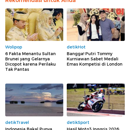
Rekomendasi untuk Anda
Wolipop
detikHot
6 Fakta Menantu Sultan
Bangga! Putri Tommy
Brunei yang Gelarnya
Kurniawan Sabet Medali
Dicopot karena Perilaku
Emas Kompetisi di London
Tak Pantas
detikTravel
detikSport
Indonesia Bakal Punya
Hasil Moto3 Inggris 2026: