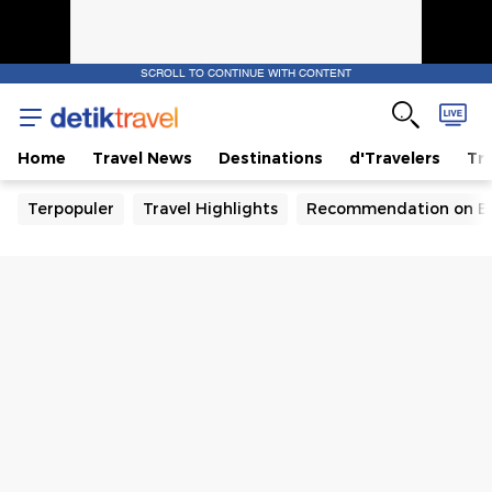
SCROLL TO CONTINUE WITH CONTENT
Home
Travel News
Destinations
d'Travelers
Tra
Terpopuler
Travel Highlights
Recommendation on B