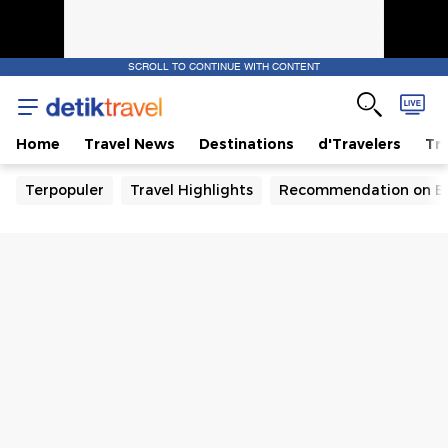
SCROLL TO CONTINUE WITH CONTENT
Home
Travel News
Destinations
d'Travelers
Tra
Terpopuler
Travel Highlights
Recommendation on B