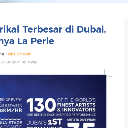
ikal Terbesar di Dubai,
ya La Perle
na -
detikTravel
 08 Okt 2017 16:15 WIB