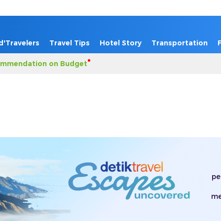
d'Travelers
Travel Tips
Hotel Story
Transportation
mmendation on Budget
pe
me