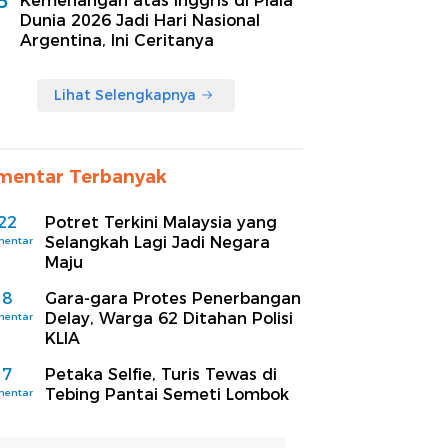
5
Kemenangan atas Inggris di Piala
Dunia 2026 Jadi Hari Nasional
Argentina, Ini Ceritanya
Lihat Selengkapnya
mentar Terbanyak
22
Potret Terkini Malaysia yang
Selangkah Lagi Jadi Negara
mentar
Maju
8
Gara-gara Protes Penerbangan
Delay, Warga 62 Ditahan Polisi
mentar
KLIA
7
Petaka Selfie, Turis Tewas di
Tebing Pantai Semeti Lombok
mentar