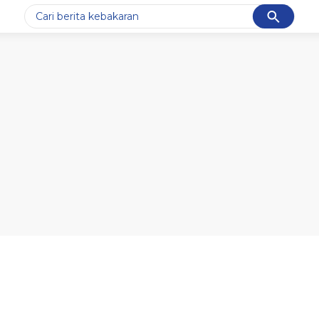
Cancel
Yang sedang ramai dicari
#1
data live draw sgp
#2
k-talk
#3
kebakaran
#4
prabowo
#5
gempa hari ini
Promoted
Terakhir yang dicari
Loading...