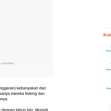
Ko
Ko
H CONTENT
Ko
anggeran) kebanyakan dari
Ko
sanya mereka treking dan
pnya.
dengan tahun lalu, Mursidi