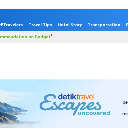
d'Travelers
Travel Tips
Hotel Story
Transportation
mmendation on Budget
pe
me