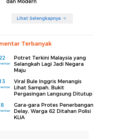
dan Modern
Lihat Selengkapnya
mentar Terbanyak
22
Potret Terkini Malaysia yang
Selangkah Lagi Jadi Negara
mentar
Maju
13
Viral Bule Inggris Menangis
Lihat Sampah, Bukit
mentar
Pergasingan Langsung Ditutup
8
Gara-gara Protes Penerbangan
Delay, Warga 62 Ditahan Polisi
mentar
KLIA