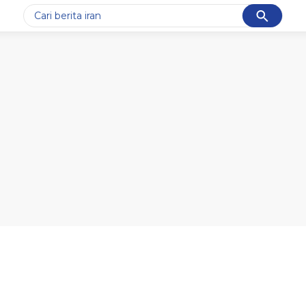
Cancel
Yang sedang ramai dicari
#1
gempa hari ini
#2
gempa
#3
iran
#4
demo
#5
prabowo
Promoted
Terakhir yang dicari
Loading...