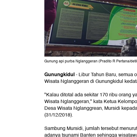
Gunung api purba Nglanggeran (Pradito R Pertana/deti
Gunungkidul
- Libur Tahun Baru, semua o
Wisata Nglanggeran di Gunungkidul kedat
"Kalau ditotal ada sekitar 170 ribu orang
Wisata Nglanggeran," kata Ketua Kelompo
Desa Wisata Nglanggrean, Mursidi kepada 
(31/12/2018).
Sambung Mursidi, jumlah tersebut menuru
adanya tsunami Banten sehingga wisatawa