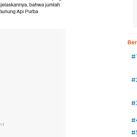
dijelaskannya, bahwa jumlah
 Gunung Api Purba
Ber
#
#
#
#
#