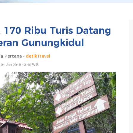
, 170 Ribu Turis Datang
eran Gunungkidul
da Pertana -
detikTravel
 01 Jan 2019 13:40 WIB