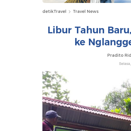
detikTravel
Travel News
Libur Tahun Baru
ke Nglangg
Pradito Ri
Selasa,