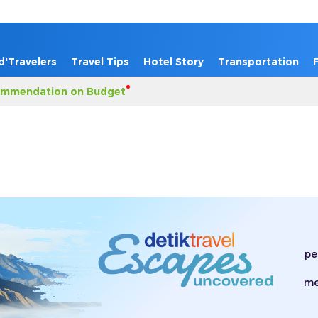
d'Travelers
Travel Tips
Hotel Story
Transportation
mmendation on Budget
pe
me