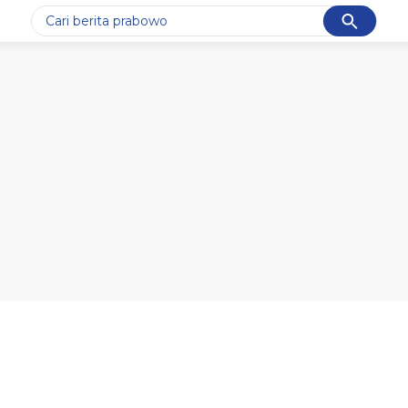
Cancel
Yang sedang ramai dicari
#1
data live draw sgp
#2
iran
#3
senjata
#4
prabowo
#5
gempa hari ini
Promoted
Terakhir yang dicari
Loading...