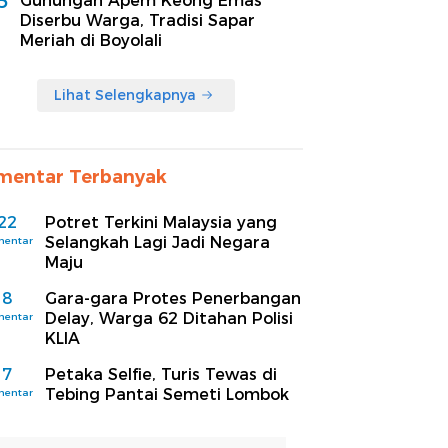
5
Gunungan Apem Keong Emas
Diserbu Warga, Tradisi Sapar
Meriah di Boyolali
Lihat Selengkapnya
mentar Terbanyak
22
Potret Terkini Malaysia yang
Selangkah Lagi Jadi Negara
mentar
Maju
8
Gara-gara Protes Penerbangan
Delay, Warga 62 Ditahan Polisi
mentar
KLIA
7
Petaka Selfie, Turis Tewas di
Tebing Pantai Semeti Lombok
mentar