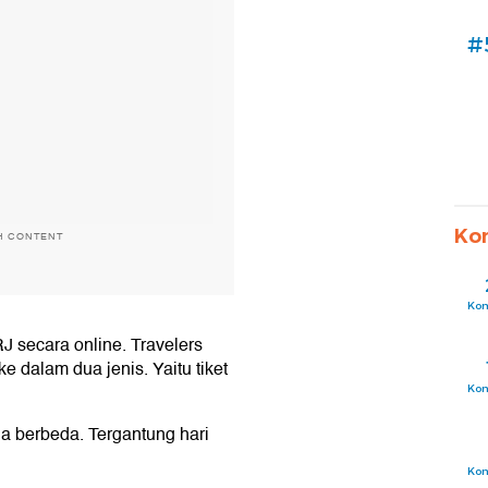
#
Ko
H CONTENT
Ko
 secara online. Travelers
e dalam dua jenis. Yaitu tiket
Ko
uga berbeda. Tergantung hari
Ko