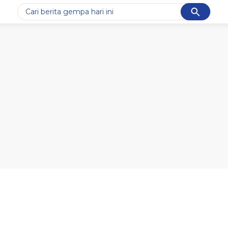
Cancel
Yang sedang ramai dicari
#1
piala presiden 2026
#2
prabowo
#3
gempa hari ini
#4
demo
#5
iran
Promoted
Terakhir yang dicari
Loading...