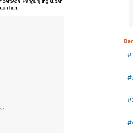
ikit berbeda. Pengunjung sudah
jauh hari.
Ber
#
#
#
#