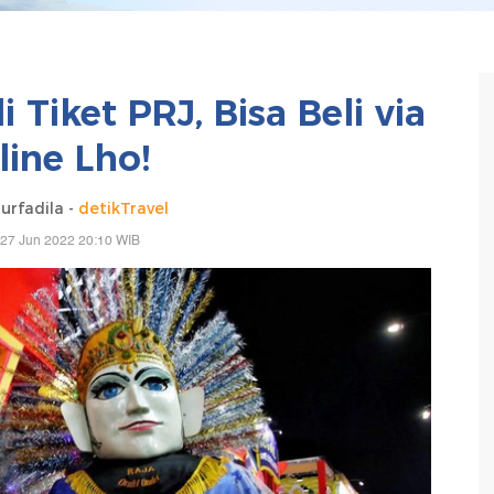
Tiket PRJ, Bisa Beli via
line Lho!
urfadila -
detikTravel
 27 Jun 2022 20:10 WIB