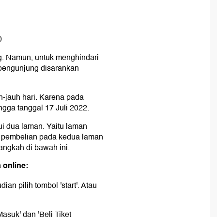
0
ng. Namun, untuk menghindari
pengunjung disarankan
h-jauh hari. Karena pada
ingga tanggal 17 Juli 2022.
ui dua laman. Yaitu laman
ra pembelian pada kedua laman
angkah di bawah ini.
 online:
an pilih tombol 'start'. Atau
Masuk' dan 'Beli Tiket