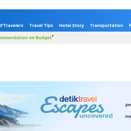
d'Travelers
Travel Tips
Hotel Story
Transportation
mmendation on Budget
pe
me