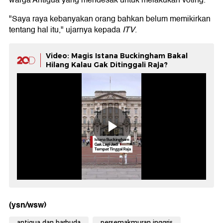
warga Antigua yang mendesak untuk melakukan voting.
"Saya raya kebanyakan orang bahkan belum memikirkan
tentang hal itu," ujarnya kepada
ITV
.
Video: Magis Istana Buckingham Bakal
Hilang Kalau Gak Ditinggali Raja?
(ysn/wsw)
antigua dan barbuda
persemakmuran inggris