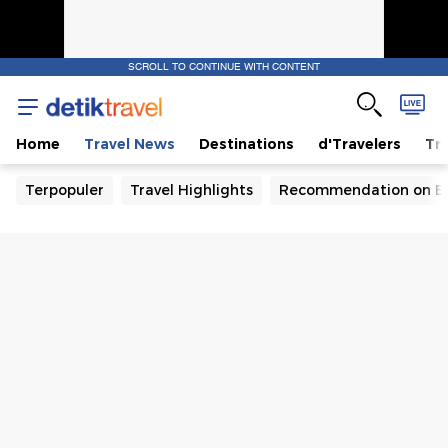
SCROLL TO CONTINUE WITH CONTENT
Home
Travel News
Destinations
d'Travelers
Tra
Terpopuler
Travel Highlights
Recommendation on B