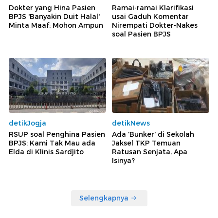
Dokter yang Hina Pasien
Ramai-ramai Klarifikasi
BPJS 'Banyakin Duit Halal'
usai Gaduh Komentar
Minta Maaf: Mohon Ampun
Nirempati Dokter-Nakes
soal Pasien BPJS
detikJogja
detikNews
RSUP soal Penghina Pasien
Ada 'Bunker' di Sekolah
BPJS: Kami Tak Mau ada
Jaksel TKP Temuan
Elda di Klinis Sardjito
Ratusan Senjata, Apa
Isinya?
Selengkapnya