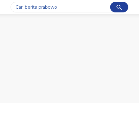
Cancel
Yang sedang ramai dicari
#1
gempa hari ini
#2
gempa
#3
iran
#4
demo
#5
prabowo
Promoted
Terakhir yang dicari
Loading...