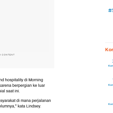
#
Ko
H CONTENT
Ko
d hospitality di Morning
karena berpergian ke luar
Ko
al saat ini.
syarakat di mana perjalanan
Ko
elumnya," kata Lindsey.