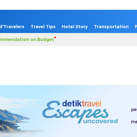
d'Travelers
Travel Tips
Hotel Story
Transportation
mmendation on Budget
pe
me