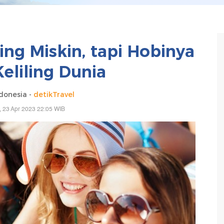
ing Miskin, tapi Hobinya
eliling Dunia
donesia -
detikTravel
 23 Apr 2023 22:05 WIB