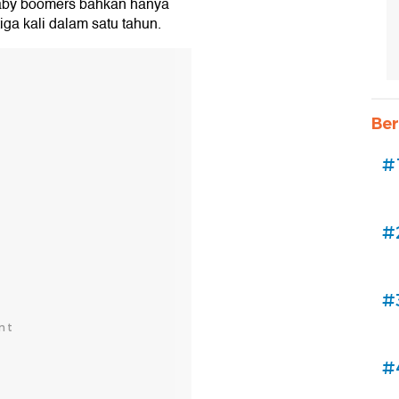
 Baby boomers bahkan hanya
iga kali dalam satu tahun.
Ber
#
#
#
#