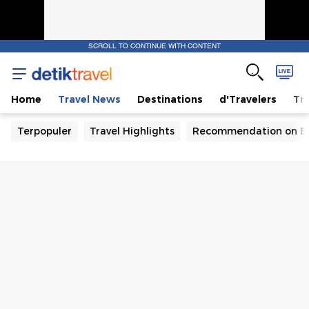
SCROLL TO CONTINUE WITH CONTENT
Home
Travel News
Destinations
d'Travelers
Tra
Terpopuler
Travel Highlights
Recommendation on B