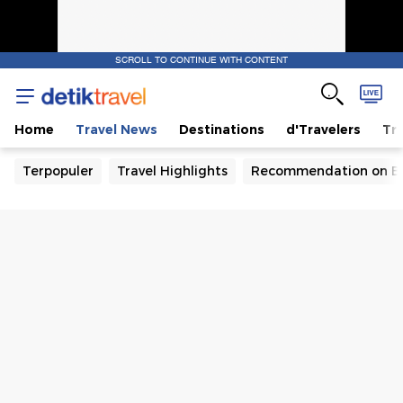
SCROLL TO CONTINUE WITH CONTENT
Home
Travel News
Destinations
d'Travelers
Tra
Terpopuler
Travel Highlights
Recommendation on B