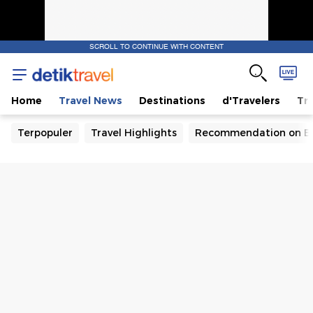
SCROLL TO CONTINUE WITH CONTENT
Home
Travel News
Destinations
d'Travelers
Tra
Terpopuler
Travel Highlights
Recommendation on B