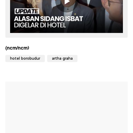
(ncm/ncm)
hotel borobudur
artha graha