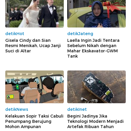
detikHot
detikJateng
Gisela Cindy dan Sian
Laella Ingin Jadi Tentara
Resmi Menikah, Ucap Janji
Sebelum Nikah dengan
Suci di Altar
Mahar Ekskavator-GWM
Tank
detikNews
detikInet
Kelakuan Sopir Taksi Cabuli
Begini Jadinya Jika
Penumpang Berujung
Teknologi Modern Menjadi
Mohon Ampunan
Artefak Ribuan Tahun