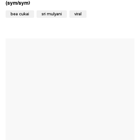
(sym/sym)
bea cukai
sri mulyani
viral