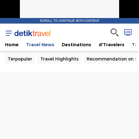
SCROLL TO CONTINUE WITH CONTENT
Home
Travel News
Destinations
d'Travelers
Tra
Terpopuler
Travel Highlights
Recommendation on B