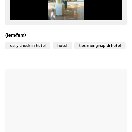
(fem/fem)
early check in hotel
hotel
tips menginap di hotel