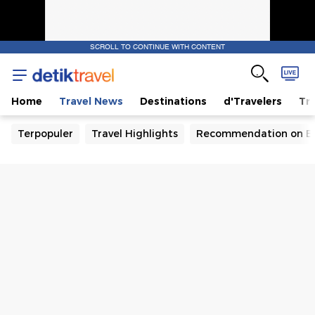
SCROLL TO CONTINUE WITH CONTENT
Home
Travel News
Destinations
d'Travelers
Tra
Terpopuler
Travel Highlights
Recommendation on B