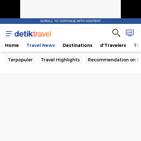
SCROLL TO CONTINUE WITH CONTENT
Home
Travel News
Destinations
d'Travelers
Tra
Terpopuler
Travel Highlights
Recommendation on B