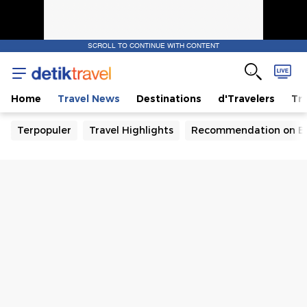
SCROLL TO CONTINUE WITH CONTENT
Home
Travel News
Destinations
d'Travelers
Tra
Terpopuler
Travel Highlights
Recommendation on B