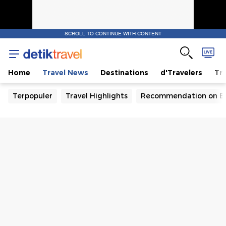
SCROLL TO CONTINUE WITH CONTENT
Home
Travel News
Destinations
d'Travelers
Tra
Terpopuler
Travel Highlights
Recommendation on B