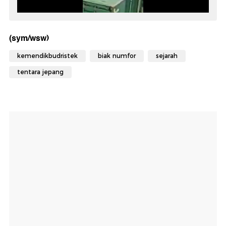
(sym/wsw)
kemendikbudristek
biak numfor
sejarah
tentara jepang