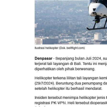
Ilustrasi helikopter (Dok. bellflight.com)
Denpasar
-
Sepanjang bulan Juli 2024, su
terjerat tali layangan di Bali. Tentu ini me
diperhatikan oleh pihak berwenang.
Helikopter terkena lilitan tali layangan kem
(29/7/2024). Beruntung dua penumpang da
setelah helikopter itu berhasil mendarat.
Insiden tersebut menimpa helikopter jen
registrasi PK-VPN. Heli tersebut dioperasi