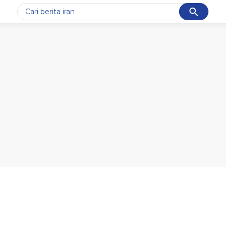
Cancel
Yang sedang ramai dicari
#1
demo
#2
prabowo
#3
iran
#4
korupsi
#5
kpk
Promoted
Terakhir yang dicari
Loading...