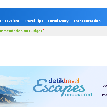
d'Travelers
Travel Tips
Hotel Story
Transportation
mmendation on Budget
pe
me