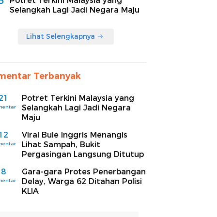
5
Potret Terkini Malaysia yang
Selangkah Lagi Jadi Negara Maju
Lihat Selengkapnya
mentar Terbanyak
21
Potret Terkini Malaysia yang
Selangkah Lagi Jadi Negara
mentar
Maju
12
Viral Bule Inggris Menangis
Lihat Sampah, Bukit
mentar
Pergasingan Langsung Ditutup
8
Gara-gara Protes Penerbangan
Delay, Warga 62 Ditahan Polisi
mentar
KLIA