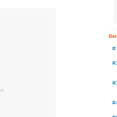
Ber
#
#
#
#