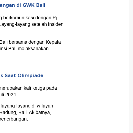
yangan di GWK Bali
ng berkomunikasi dengan Pj
Layang-layang setelah insiden
 Bali bersama dengan Kepala
insi Bali melaksanakan
is Saat Olimpiade
i merupakan kali ketiga pada
uli 2024.
i layang-layang di wilayah
adung, Bali. Akibatnya,
n penerbangan.