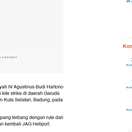
#
Ko
H CONTENT
Ko
yah IV Agustinus Budi Hartono
Ko
kite strike di daerah Garuda
 Kuta Selatan, Badung, pada
Ko
pang terbang dengan rute dari
n kembali JAG Heliport.