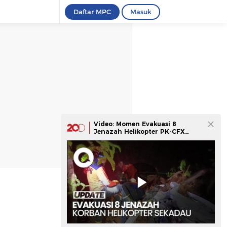
Daftar MPC
Masuk
Video: Momen Evakuasi 8
Jenazah Helikopter PK-CFX
yang Jatuh di Sekadau