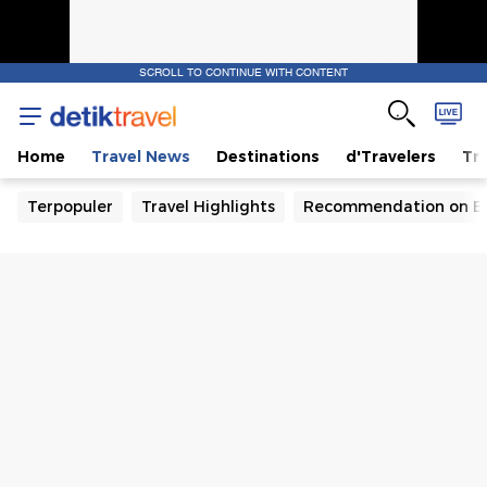
SCROLL TO CONTINUE WITH CONTENT
Home
Travel News
Destinations
d'Travelers
Tra
Terpopuler
Travel Highlights
Recommendation on B