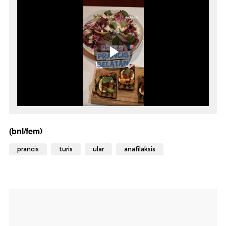
(bnl/fem)
prancis
turis
ular
anafilaksis