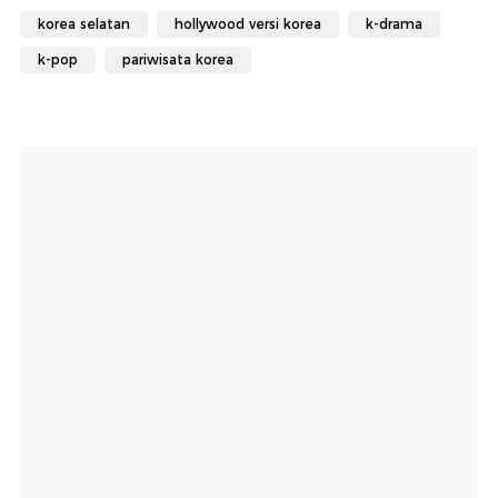
korea selatan
hollywood versi korea
k-drama
k-pop
pariwisata korea