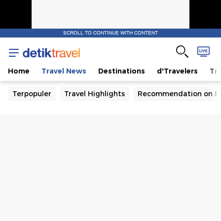
SCROLL TO CONTINUE WITH CONTENT
Home
Travel News
Destinations
d'Travelers
Tra
Terpopuler
Travel Highlights
Recommendation on B