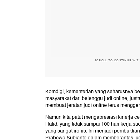
SCROLL TO CONTINUE WIT
Komdigi, kementerian yang seharusnya be
masyarakat dari belenggu judi online, just
membuat jeratan judi online terus menggero
Namun kita patut mengapresiasi kinerja c
Hafid, yang tidak sampai 100 hari kerja s
yang sangat ironis. Ini menjadi pembuktia
Prabowo Subianto dalam memberantas judi