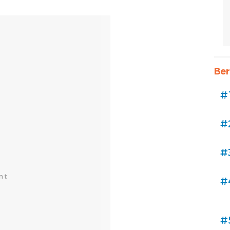
Ber
#
#
#
#
#