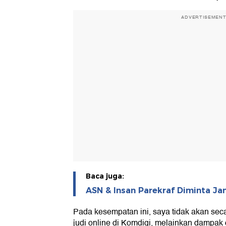
ADVERTISEMEN
Baca juga:
ASN & Insan Parekraf Diminta Jan
Pada kesempatan ini, saya tidak akan se
judi online di Komdigi, melainkan dampa