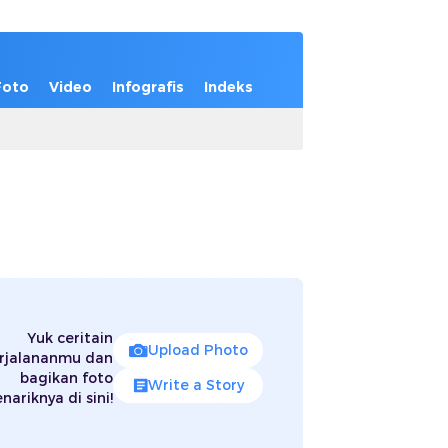
Foto
Video
Infografis
Indeks
Yuk ceritain
Upload Photo
rjalananmu dan
bagikan foto
Write a Story
nariknya di sini!