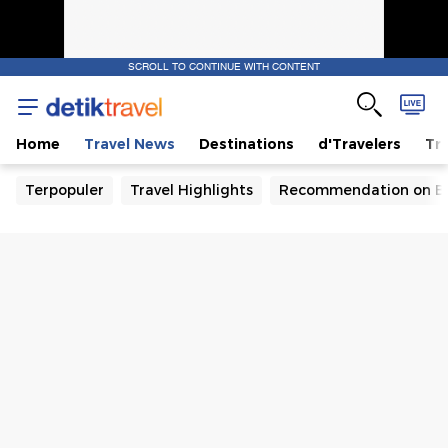
SCROLL TO CONTINUE WITH CONTENT
Home
Travel News
Destinations
d'Travelers
Tra
Terpopuler
Travel Highlights
Recommendation on B