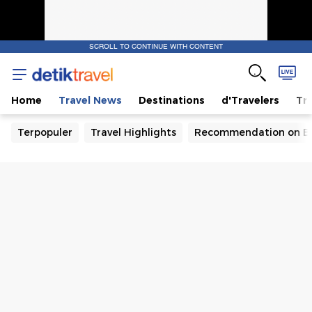
SCROLL TO CONTINUE WITH CONTENT
Home
Travel News
Destinations
d'Travelers
Tra
Terpopuler
Travel Highlights
Recommendation on B